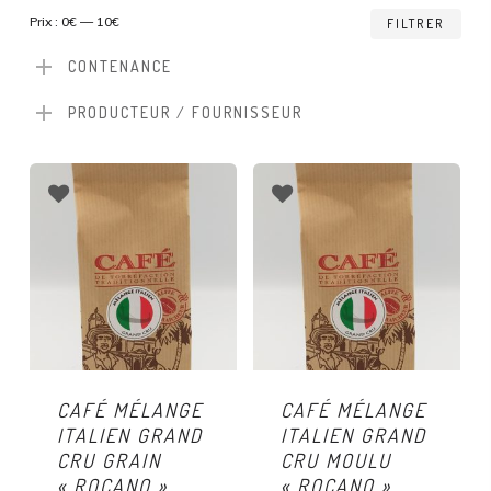
Prix
Prix
Prix :
0€
—
10€
FILTRER
min
ma
CONTENANCE
PRODUCTEUR / FOURNISSEUR
CAFÉ MÉLANGE
CAFÉ MÉLANGE
ITALIEN GRAND
ITALIEN GRAND
CRU GRAIN
CRU MOULU
« ROCANO »
« ROCANO »