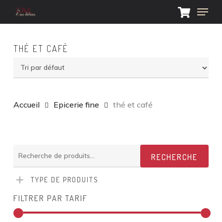
Skip
Menu
to
main
Close
content
Menu
THÉ ET CAFÉ
Accueil
Epicerie fine
thé et café
Recherche
RECHERCHE
pour :
TYPE DE PRODUITS
FILTRER PAR TARIF