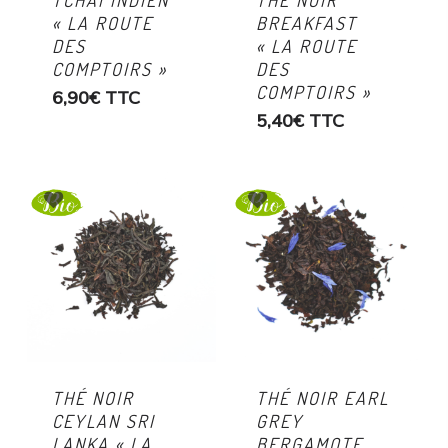
TCHAÏ INDIEN
THÉ NOIR
« LA ROUTE
BREAKFAST
DES
« LA ROUTE
COMPTOIRS »
DES
COMPTOIRS »
6,90
€
TTC
5,40
€
TTC
THÉ NOIR
THÉ NOIR EARL
CEYLAN SRI
GREY
LANKA « LA
BERGAMOTE