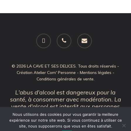
facebook
phone
email
© 2026 LA CAVE ET SES DELICES. Tous droits réservés -
Création
Atelier Com' Personne
-
Mentions légales
-
Conditions générales de vente
.
L'abus d'alcool est dangereux pour la
santé, à consommer avec modération. La
vente d'alcool est interdit aux personnes
de moins de 18 ans.
Nous utilisons des cookies pour vous garantir la meilleure
expérience sur notre site web. Si vous continuez à utiliser ce
site, nous supposerons que vous en êtes satisfait.