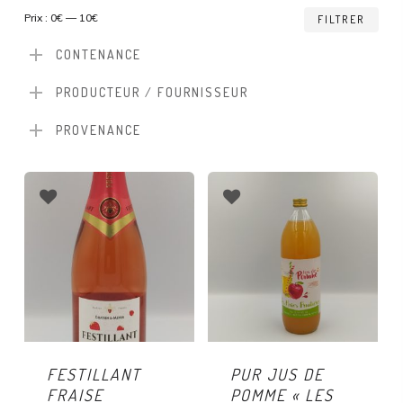
Prix
Prix
Prix :
0€
—
10€
FILTRER
min
ma
CONTENANCE
PRODUCTEUR / FOURNISSEUR
PROVENANCE
FESTILLANT
PUR JUS DE
FRAISE
POMME « LES