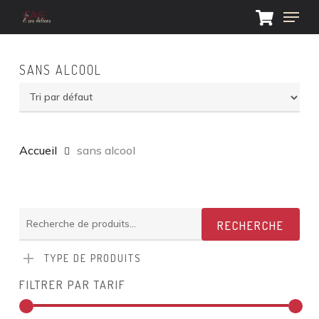
Skip
Menu
to
main
Close
content
Menu
SANS ALCOOL
Accueil
sans alcool
Recherche
RECHERCHE
pour :
TYPE DE PRODUITS
FILTRER PAR TARIF