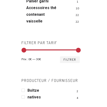
Panier garni
1
Accessoires thé
10
contenant
22
vaisselle
22
FILTRER PAR TARIF
Prix
Prix
Prix :
0€
—
30€
FILTRER
min
max
PRODUCTEUR / FOURNISSEUR
Boltze
2
natives
4