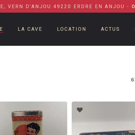
IE, VERN D’ANJOU 49220 ERDRE EN ANJOU -
E
LA CAVE
LOCATION
ACTUS
6