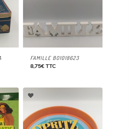
A
FAMILLE BO1018623
8,75
€
TTC