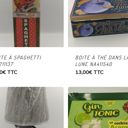
ITE À SPAGHETTI
BOITE À THÉ DANS L
11137
LUNE NA411540
0
€
TTC
13,00
€
TTC