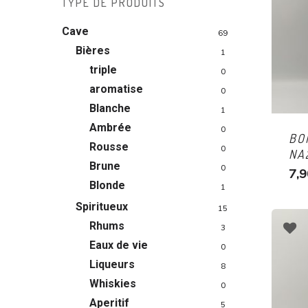
TYPE DE PRODUITS
Cave
69
Bières
1
triple
0
aromatise
0
Blanche
1
Ambrée
0
BO
Rousse
0
NA2
Brune
0
7,9
Blonde
1
Spiritueux
15
Rhums
3
Eaux de vie
0
Liqueurs
8
Whiskies
0
Aperitif
5