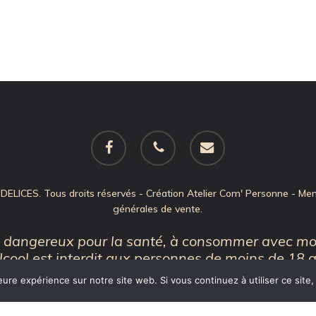
facebook
phone
email
ELICES. Tous droits réservés - Création
Atelier Com' Personne
-
Men
générales de vente
.
st dangereux pour la santé, à consommer avec mo
lcool est interdit aux personnes de moins de 18 
eure expérience sur notre site web. Si vous continuez à utiliser ce sit