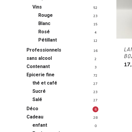
Vins
52
Rouge
23
Blanc
15
Rosé
4
Pétillant
12
LA
Professionnels
16
BO
sans alcool
2
17
Contenant
3
Epicerie fine
72
thé et café
27
Sucré
23
Salé
27
Déco
6
Cadeau
28
enfant
0