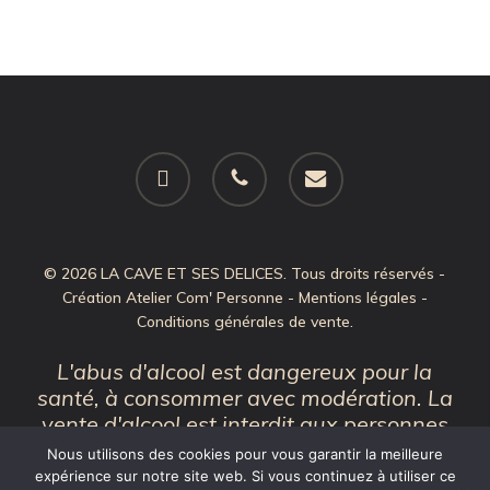
facebook
phone
email
© 2026 LA CAVE ET SES DELICES. Tous droits réservés -
Création
Atelier Com' Personne
-
Mentions légales
-
Conditions générales de vente
.
L'abus d'alcool est dangereux pour la
santé, à consommer avec modération. La
vente d'alcool est interdit aux personnes
de moins de 18 ans.
Nous utilisons des cookies pour vous garantir la meilleure
expérience sur notre site web. Si vous continuez à utiliser ce