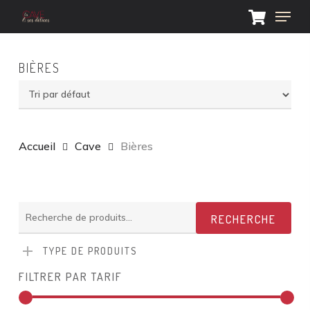
Skip
Menu
to
main
Close
content
Menu
BIÈRES
Accueil
Cave
Bières
Recherche
RECHERCHE
pour :
TYPE DE PRODUITS
FILTRER PAR TARIF