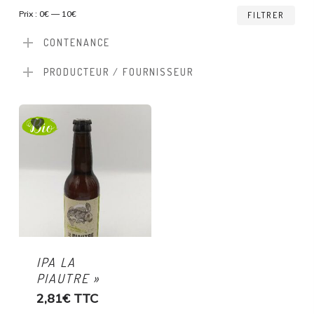
Prix
Prix
Prix :
0€
—
10€
FILTRER
min
ma
CONTENANCE
PRODUCTEUR / FOURNISSEUR
IPA LA
PIAUTRE »
2,81
€
TTC