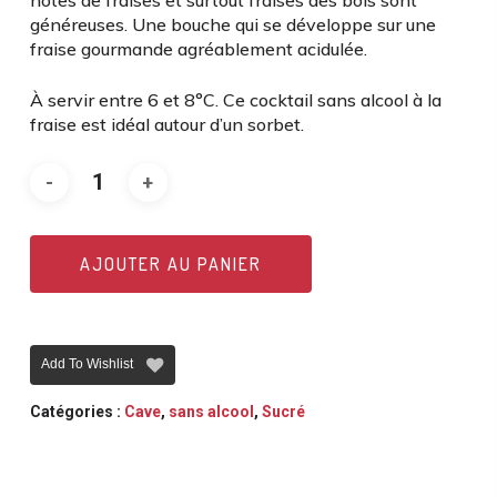
notes de fraises et surtout fraises des bois sont
généreuses. Une bouche qui se développe sur une
fraise gourmande agréablement acidulée.
À servir entre 6 et 8°C. Ce cocktail sans alcool à la
fraise est idéal autour d’un sorbet.
AJOUTER AU PANIER
Add To Wishlist
Catégories :
Cave
,
sans alcool
,
Sucré