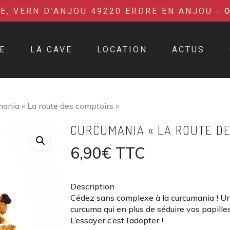
IE, VERN D’ANJOU 49220 ERDRE EN ANJOU -
E
LA CAVE
LOCATION
ACTUS
ania « La route des comptoirs »
CURCUMANIA « LA ROUTE DE
6,90
€
TTC
Description
Cédez sans complexe à la curcumania ! Un 
curcuma qui en plus de séduire vos papille
L‘essayer c‘est l‘adopter !