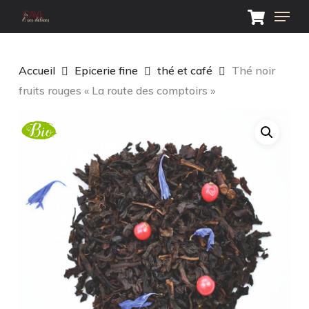
Skip
Menu
to
main
Close
content
Menu
Accueil
Epicerie fine
thé et café
Thé noir
fruits rouges « La route des comptoirs »