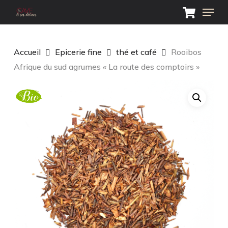
Skip
Menu
to
main
Close
content
Menu
Accueil
Epicerie fine
thé et café
Rooibos
Afrique du sud agrumes « La route des comptoirs »