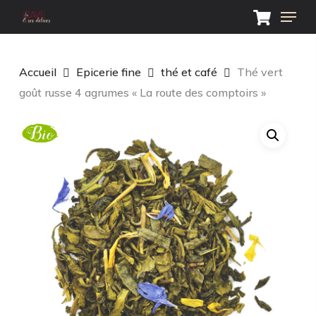
Skip
Menu
to
main
Close
content
Menu
Accueil
Epicerie fine
thé et café
Thé vert
goût russe 4 agrumes « La route des comptoirs »