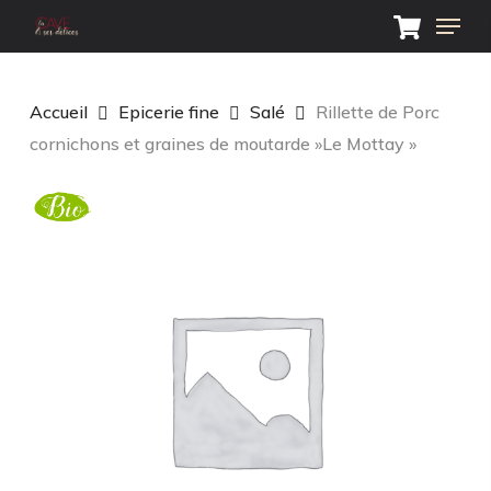
Skip
Menu
to
main
Close
content
Menu
Accueil
Epicerie fine
Salé
Rillette de Porc
cornichons et graines de moutarde »Le Mottay »