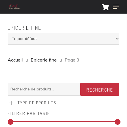
Skip
Menu
to
main
Close
content
Menu
EPICERIE FINE
Accueil
Epicerie fine
Page 3
Recherche
RECHERCHE
pour :
TYPE DE PRODUITS
FILTRER PAR TARIF