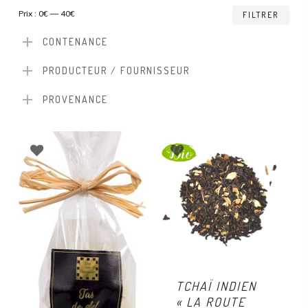
Prix
Prix
Prix :
0€
—
40€
FILTRER
min
ma
CONTENANCE
PRODUCTEUR / FOURNISSEUR
PROVENANCE
TCHAÏ INDIEN
« LA ROUTE