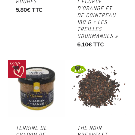
ROUGES
L’ÉCORCE
D’ORANGE ET
5,80
€
TTC
DE COINTREAU
180 G « LES
TREILLES
GOURMANDES »
6,10
€
TTC
TERRINE DE
THÉ NOIR
CHAPON DE
BREAKFAST