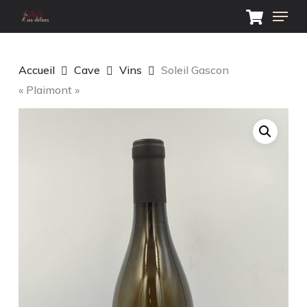
Skip
Menu
to
main
Close
content
Menu
Accueil
Cave
Vins
Soleil Gascon
« Plaimont »