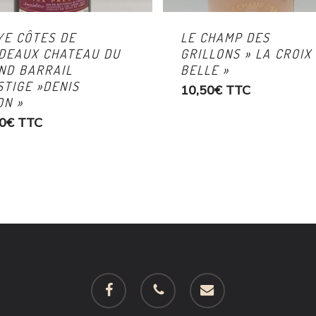
YE CÔTES DE
LE CHAMP DES
DEAUX CHATEAU DU
GRILLONS » LA CROIX
ND BARRAIL
BELLE »
STIGE »DENIS
10,50
€
TTC
ON »
0
€
TTC
facebook
phone
email