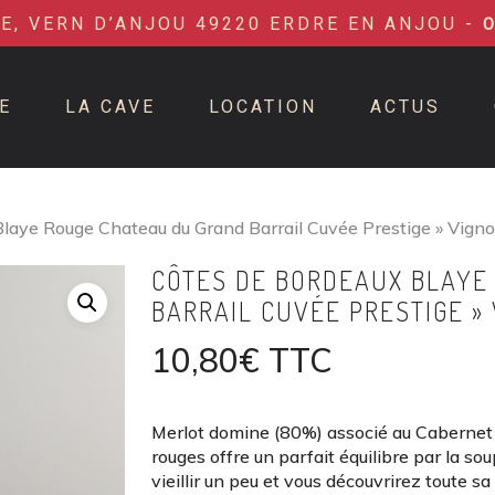
IE, VERN D’ANJOU 49220 ERDRE EN ANJOU -
E
LA CAVE
LOCATION
ACTUS
laye Rouge Chateau du Grand Barrail Cuvée Prestige » Vigno
CÔTES DE BORDEAUX BLAYE
BARRAIL CUVÉE PRESTIGE »
10,80
€
TTC
Merlot domine (80%) associé au Cabernet S
rouges offre un parfait équilibre par la so
vieillir un peu et vous découvrirez toute sa