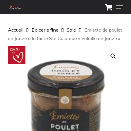
Skip
Menu
to
main
Close
content
Menu
Accueil
Epicerie fine
Salé
Emietté de poulet
de Janzé à la biére Ste Colombe « Volaille de Janzé »