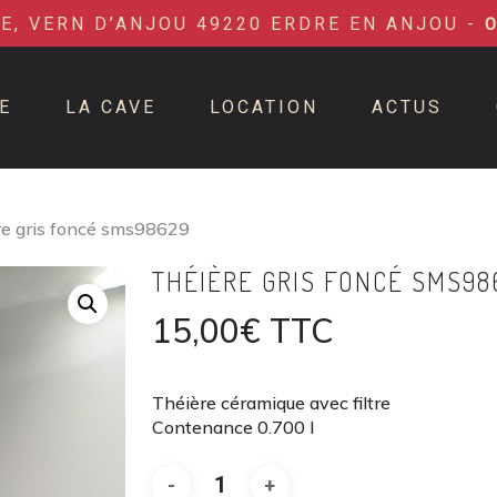
IE, VERN D’ANJOU 49220 ERDRE EN ANJOU -
E
LA CAVE
LOCATION
ACTUS
re gris foncé sms98629
THÉIÈRE GRIS FONCÉ SMS98
15,00
€
TTC
Théière céramique avec filtre
Contenance 0.700 l