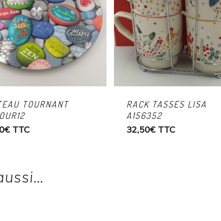
TEAU TOURNANT
RACK TASSES LISA
OUR12
A156352
0
€
TTC
32,50
€
TTC
aussi…