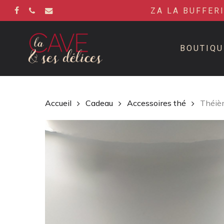
Skip
ZA LA BUFFER
to
FACEBOOK
PHONE
EMAIL
main
content
BOUTIQU
Accueil
Cadeau
Accessoires thé
Théiè