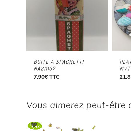
BOITE À SPAGHETTI
PLA
NA211137
MVT
7,90
€
TTC
21,8
Vous aimerez peut-être 