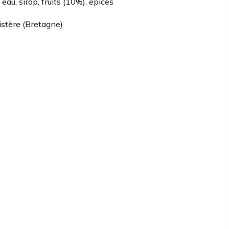
eau, sirop, fruits (10%), épices
nistère (Bretagne)