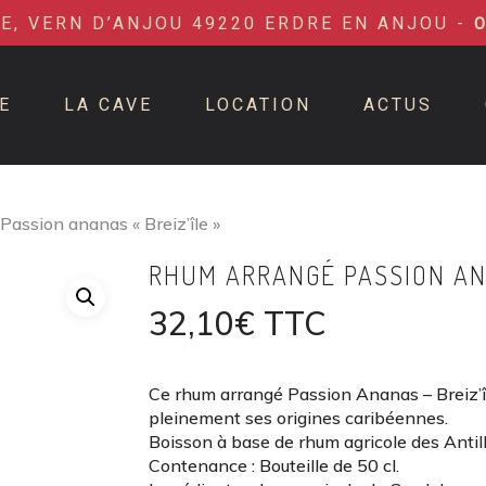
IE, VERN D’ANJOU 49220 ERDRE EN ANJOU -
E
LA CAVE
LOCATION
ACTUS
assion ananas « Breiz’île »
RHUM ARRANGÉ PASSION ANA
32,10
€
TTC
Ce rhum arrangé Passion Ananas – Breiz’îl
pleinement ses origines caribéennes.
Boisson à base de rhum agricole des Antille
Contenance : Bouteille de 50 cl.