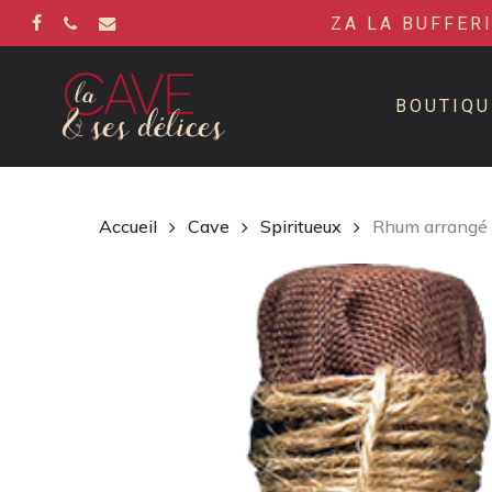
Skip
ZA LA BUFFER
to
FACEBOOK
PHONE
EMAIL
main
content
BOUTIQU
Accueil
Cave
Spiritueux
Rhum arrangé P