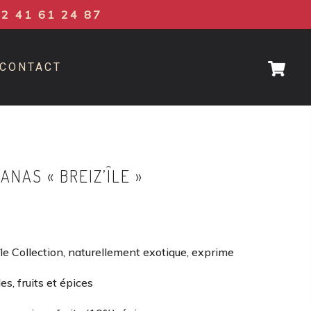
02 41 61 24 87
CONTACT
NAS « BREIZ’ÎLE »
e Collection, naturellement exotique, exprime
s, fruits et épices