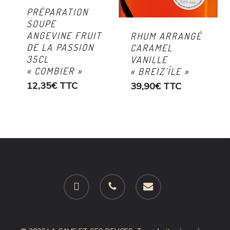
PRÉPARATION
SOUPE
ANGEVINE FRUIT
RHUM ARRANGÉ
DE LA PASSION
CARAMEL
35CL
VANILLE
« COMBIER »
« BREIZ’ÎLE »
12,35
€
TTC
39,90
€
TTC
facebook
phone
email