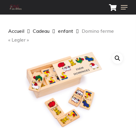
Skip
Menu
to
main
Close
content
Menu
Accueil
Cadeau
enfant
Domino ferme
« Legler »