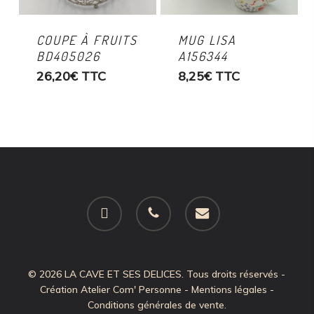
COUPE À FRUITS
MUG LISA
BD405026
A156344
26,20
€
TTC
8,25
€
TTC
facebook
phone
email
© 2026 LA CAVE ET SES DELICES. Tous droits réservés -
Création
Atelier Com' Personne
-
Mentions légales
-
Conditions générales de vente
.