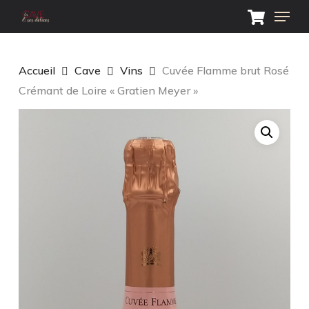
Skip
Menu
to
main
Close
content
Menu
Accueil
Cave
Vins
Cuvée Flamme brut Rosé
Crémant de Loire « Gratien Meyer »